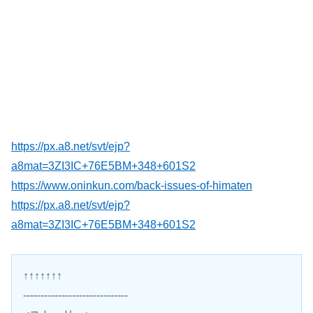
https://px.a8.net/svt/ejp?
a8mat=3ZI3IC+76E5BM+348+601S2
https://www.oninkun.com/back-issues-of-himaten
https://px.a8.net/svt/ejp?
a8mat=3ZI3IC+76E5BM+348+601S2
↑↑↑↑↑↑↑
------------------------------