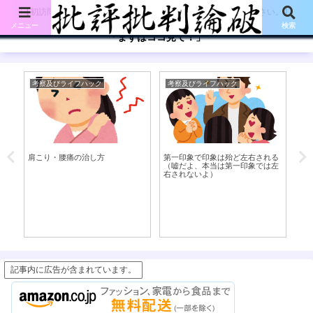
【初訪問の方は、下記の「まずはココ見て!」ボタンをご覧ください。】
メニュー
検索
「まずはココ見て！」
考察及びライフハック
考察及びライフハック
体
肩こり・腰痛の治し方
第一印象で印象は殆ど左右される
「
（嘘だよ、本当は第一印象では左
ル
右されないよ）
い
記事内に広告が含まれています。