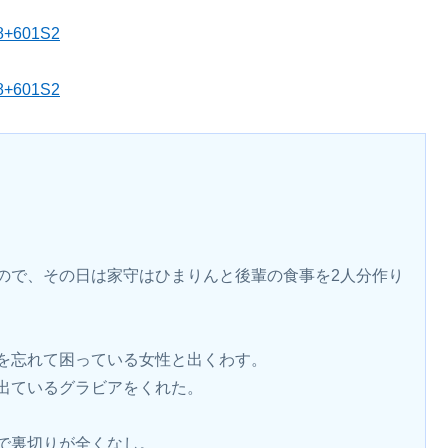
48+601S2
48+601S2
ので、その日は家守はひまりんと後輩の食事を2人分作り
を忘れて困っている女性と出くわす。
出ているグラビアをくれた。
で裏切りが全くなし。