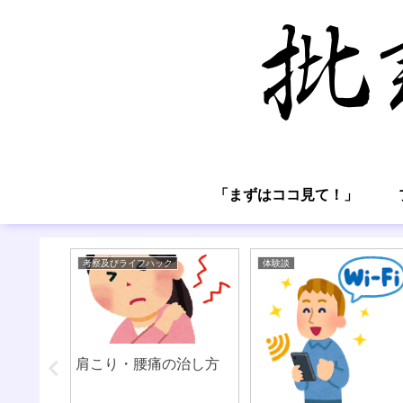
「まずはココ見て！」
考察及びライフハック
体験談
ーブにつ
肩こり・腰痛の治し方