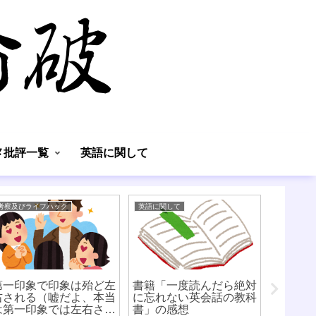
】
メ批評一覧
英語に関して
考察及びライフハック
英語に関して
考察及びラ
第一印象で印象は殆ど左
書籍「一度読んだら絶対
字の練
右される（嘘だよ、本当
に忘れない英会話の教科
は第一印象では左右され
書」の感想