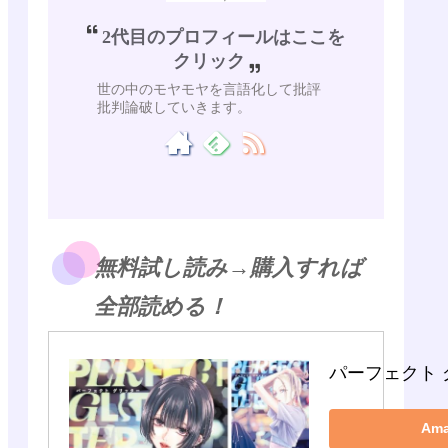
2代目のプロフィールはここを
クリック
世の中のモヤモヤを言語化して批評
批判論破していきます。
無料試し読み→購入すれば
全部読める！
パーフェクト 
Am