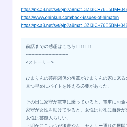
https://px.a8.net/svt/ejp?a8mat=3ZI3IC+76E5BM+3
https://www.oninkun.com/back-issues-of-himaten
https://px.a8.net/svt/ejp?a8mat=3ZI3IC+76E5BM+3
前話までの感想はこちら↑↑↑↑↑↑↑
------------------------------
<ストーリー>
ひまりんの芸能関係の後輩がひまりんの家に来る
且つ早めにバイトを終える必要があった。
その日に家守が電車に乗っていると、電車にお金
家守が女性を助けてやると、女性はお礼に自身が
女性は芸能人らしい。
・明かにこいつが後輩やん、セオリー通りの展開