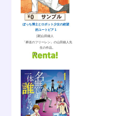
ぼっち博士とロボット少女の絶望
的ユートピア 1
[著]山田鐘人
「葬送のフリーレン」の山田鐘人先
生の作品。