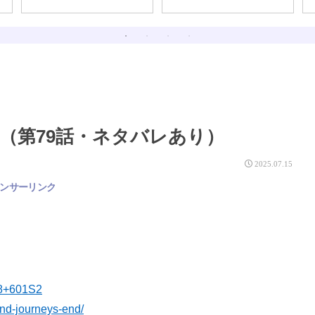
ないよ）
（第79話・ネタバレあり）
2025.07.15
ンサーリンク
48+601S2
ond-journeys-end/