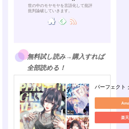
世の中のモヤモヤを言語化して批評
批判論破していきます。
無料試し読み→購入すれば
全部読める！
パーフェクト 
Am
楽天