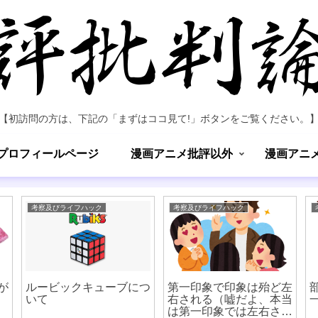
【初訪問の方は、下記の「まずはココ見て!」ボタンをご覧ください。
プロフィールページ
漫画アニメ批評以外
漫画アニ
考察及びライフハック
考察及びライフハック
が
ルービックキューブにつ
第一印象で印象は殆ど左
いて
右される（嘘だよ、本当
は第一印象では左右され