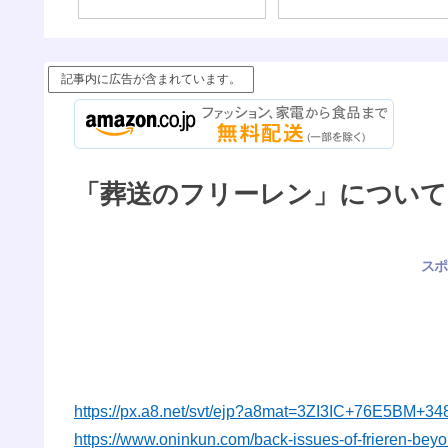
記事内に広告が含まれています。
「葬送のフリーレン」について
スポ
https://px.a8.net/svt/ejp?a8mat=3ZI3IC+76E5BM+3
https://www.oninkun.com/back-issues-of-frieren-bey