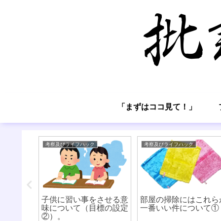
「まずはココ見て！」
考察及びライフハック
考察及びライフハック
器:食洗
子供に習い事をさせる意
部屋の掃除にはこれら
味について（目標の設定
一番いい件について①
②）。