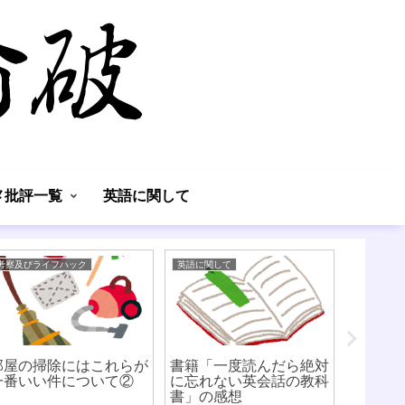
】
メ批評一覧
英語に関して
考察及びライフハック
英語に関して
漫画アニメ
部屋の掃除にはこれらが
書籍「一度読んだら絶対
子供の
一番いい件について②
に忘れない英会話の教科
から塾
書」の感想
策