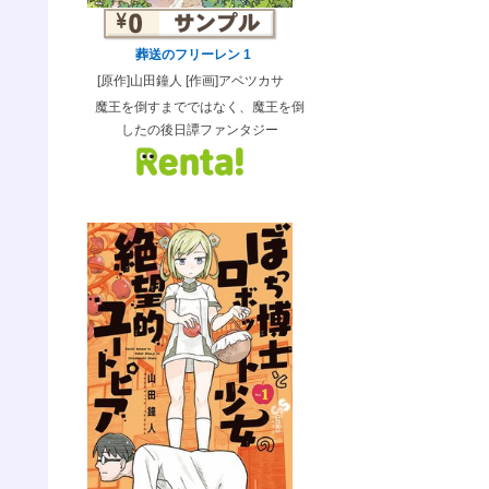
葬送のフリーレン 1
[原作]山田鐘人 [作画]アベツカサ
魔王を倒すまでではなく、魔王を倒
したの後日譚ファンタジー