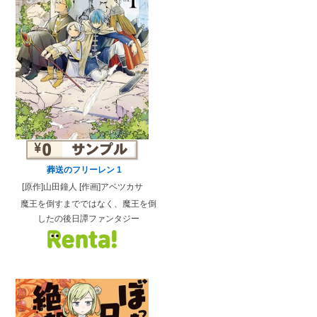
葬送のフリーレン 1
[原作]山田鐘人 [作画]アベツカサ
魔王を倒すまでではなく、魔王を倒
したの後日譚ファンタジー