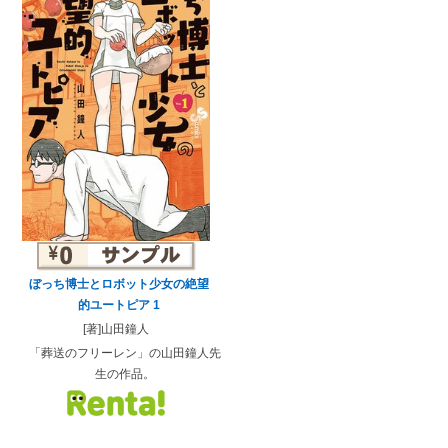
ぼっち博士とロボット少女の絶望
的ユートピア 1
[著]山田鐘人
「葬送のフリーレン」の山田鐘人先
生の作品。