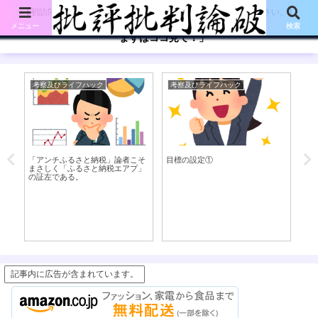
【初訪問の方は、下記の「まずはココ見て!」ボタンをご覧ください。】
メニュー
検索
「まずはココ見て！」
考察及びライフハック
考察及びライフハック
考
2
「アンチふるさと納税」論者こそ
目標の設定①
門
まさしく「ふるさと納税エアプ」
門
の証左である。
ば
銭
が
記事内に広告が含まれています。