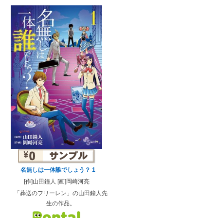
名無しは一体誰でしょう？ 1
[作]山田鐘人 [画]岡崎河亮
「葬送のフリーレン」の山田鐘人先
生の作品。