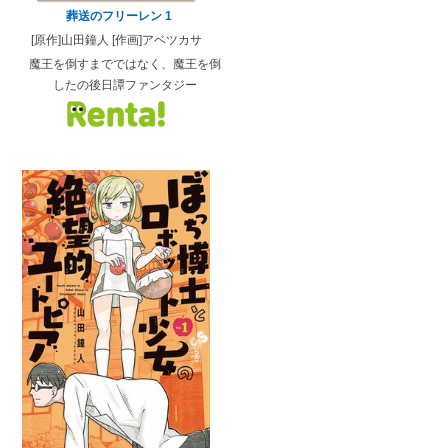
葬送のフリーレン 1
[原作]山田鐘人 [作画]アベツカサ
魔王を倒すまでではなく、魔王を倒
したの後日譚ファンタジー