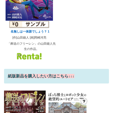
名無しは一体誰でしょう？ 1
[作]山田鐘人 [画]岡崎河亮
「葬送のフリーレン」の山田鐘人先
生の作品。
紙版新品を購入したい方はこちら↓↓↓