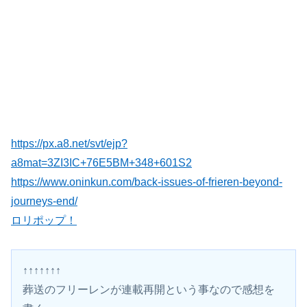
https://px.a8.net/svt/ejp?
a8mat=3ZI3IC+76E5BM+348+601S2
https://www.oninkun.com/back-issues-of-frieren-beyond-
journeys-end/
ロリポップ！
↑↑↑↑↑↑↑
葬送のフリーレンが連載再開という事なので感想を