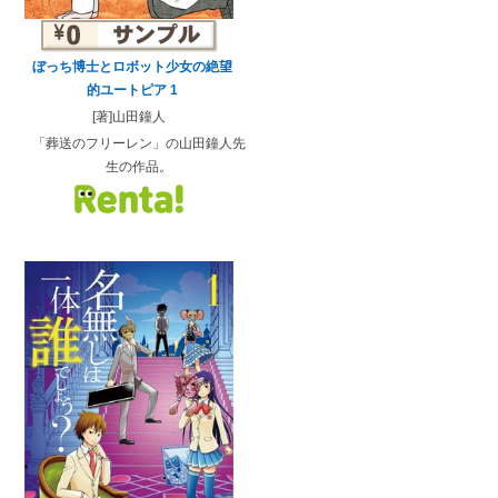
ぼっち博士とロボット少女の絶望
的ユートピア 1
[著]山田鐘人
「葬送のフリーレン」の山田鐘人先
生の作品。