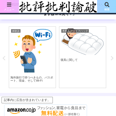
【初訪問の方は、下記の「まずはココ見て!」ボタンをご覧ください。】
メニュー
検索
「まずはココ見て！」
体験談
考察及びライフハック
考
そ
目
寝具に関して
」
海外旅行で持つべきもの、パスポ
ート、現金、そしてWi-Fi
記事内に広告が含まれています。