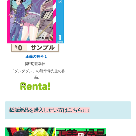
正義の禄号 1
[著者]龍幸伸
「ダンダダン」の龍幸伸先生の作
品。
紙版新品を購入したい方はこちら↓↓↓