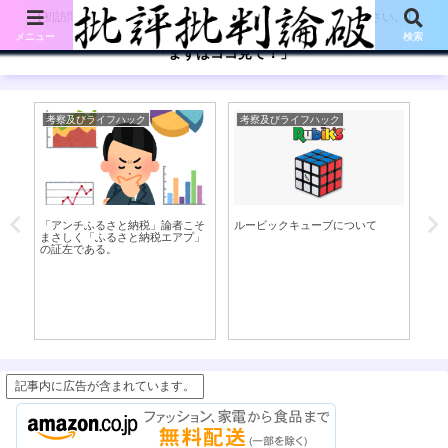
【初訪問の方は、下記の「まずはココ見て!」ボタンをご覧ください。】
メニュー
検索
「まずはココ見て！」
考察及びライフハック
考察及びライフハック
体
「アンチふるさと納税」論者こそ
ルービックキューブについて
働
まさしく「ふるさと納税エアプ」
用
の証左である。
記事内に広告が含まれています。