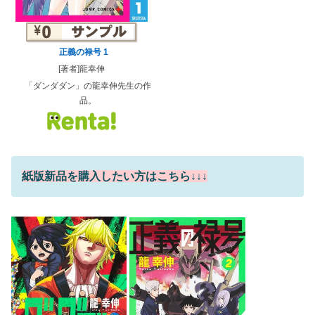
正義の禄号 1
[著者]龍幸伸
「ダンダダン」の龍幸伸先生の作
品。
紙版新品を購入したい方はこちら↓↓↓