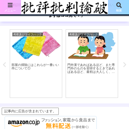
【初訪問の方は、下記の「まずはココ見て!」ボタンをご覧ください。】
メニュー
検索
「まずはココ見て！」
考察及びライフハック
考察及びライフハック
考
部屋の掃除にはこれらが一番いい
門外漢であればあるほど、また専
書
件について①
門外のものを習得するときであれ
立
ばあるほど、最初は大人しく、身
銭を切って人に教えを乞うたほう
が良い話
記事内に広告が含まれています。