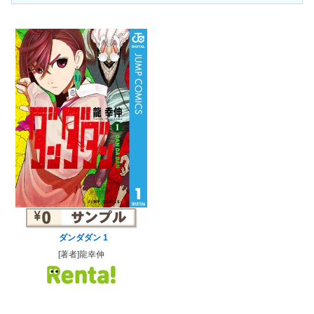
ダンダダン 1
[著者]龍幸伸