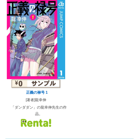
正義の禄号 1
[著者]龍幸伸
「ダンダダン」の龍幸伸先生の作
品。