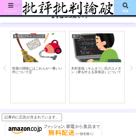
【初訪問の方は、下記の「まずはココ見て!」ボタンをご覧ください。】
メニュー
検索
「まずはココ見て！」
考察及びライフハック
書評
考
い
部屋の掃除にはこれらが一番いい
木村達哉（キムタツ）氏のユメタ
目
件について②
ン（夢を叶える英単語）について
記事内に広告が含まれています。