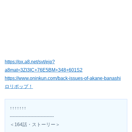
https://px.a8.net/svt/ejp?
a8mat=3ZI3IC+76E5BM+348+601S2
https://www.oninkun.com/back-issues-of-akane-banashi
ロリポップ！
↑↑↑↑↑↑↑
------------------------------
＜164話・ストーリー＞