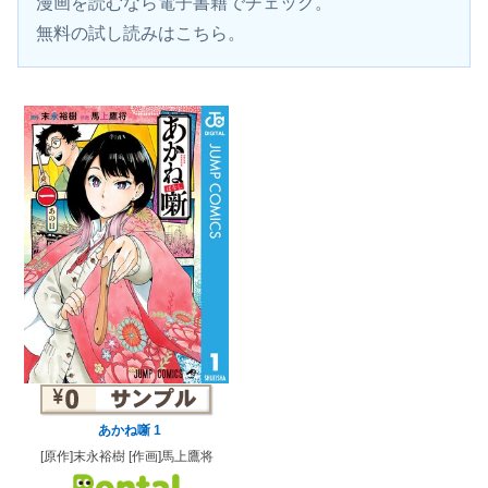
漫画を読むなら電子書籍でチェック。 
無料の試し読みはこちら。
あかね噺 1
[原作]末永裕樹 [作画]馬上鷹将