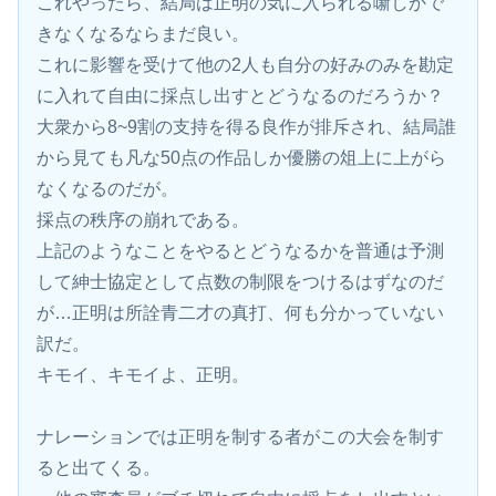
これやったら、結局は正明の気に入られる噺しかで
きなくなるならまだ良い。
これに影響を受けて他の2人も自分の好みのみを勘定
に入れて自由に採点し出すとどうなるのだろうか？
大衆から8~9割の支持を得る良作が排斥され、結局誰
から見ても凡な50点の作品しか優勝の俎上に上がら
なくなるのだが。
採点の秩序の崩れである。
上記のようなことをやるとどうなるかを普通は予測
して紳士協定として点数の制限をつけるはずなのだ
が…正明は所詮青二才の真打、何も分かっていない
訳だ。
キモイ、キモイよ、正明。
ナレーションでは正明を制する者がこの大会を制す
ると出てくる。