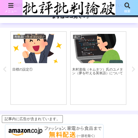
【初訪問の方は、下記の「まずはココ見て!」ボタンをご覧ください。】
メニュー
検索
「まずはココ見て！」
考察及びライフハック
書評
英
目標の設定①
木村達哉（キムタツ）氏のユメタ
mo
ン（夢を叶える英単語）について
現(
記事内に広告が含まれています。