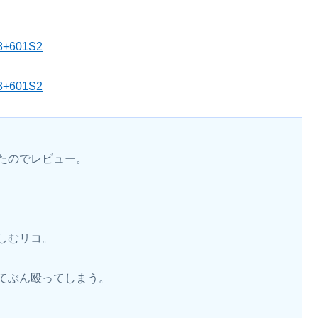
48+601S2
48+601S2
たのでレビュー。
しむリコ。
てぶん殴ってしまう。