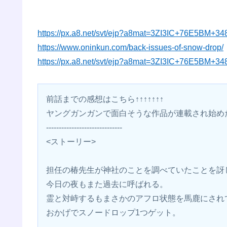
https://px.a8.net/svt/ejp?a8mat=3ZI3IC+76E5BM+3
https://www.oninkun.com/back-issues-of-snow-drop/
https://px.a8.net/svt/ejp?a8mat=3ZI3IC+76E5BM+3
前話までの感想はこちら↑↑↑↑↑↑↑
ヤングガンガンで面白そうな作品が連載され始め
------------------------------
<ストーリー>
担任の椿先生が神社のことを調べていたことを訝
今日の夜もまた過去に呼ばれる。
霊と対峙するもまさかのアフロ状態を馬鹿にされ
おかげでスノードロップ1つゲット。