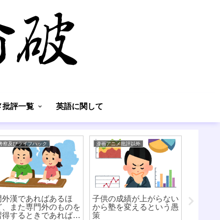
】
メ批評一覧
英語に関して
考察及びライフハック
漫画アニメ批評以外
体験談
門外漢であればあるほ
子供の成績が上がらない
ど、また専門外のものを
から塾を変えるという愚
習得するときであればあ
策