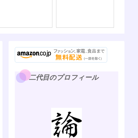
るほど、最初は大人し
く、身銭を切って人に教
海外旅
えを乞うたほうが良い話
の、パ
そしてWi
二代目のプロフィール