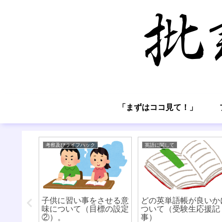
「まずはココ見て！」
考察及びライフハック
英語に関して
子供に習い事をさせる意
どの英単語帳が良いか
味について（目標の設定
ついて（受験生応援記
②）。
事）