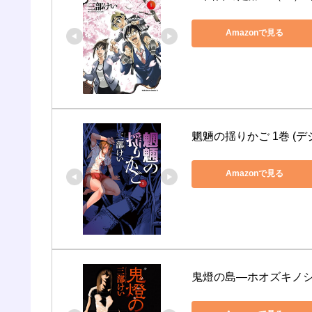
Amazonで見る
魍魎の揺りかご 1巻 (
Amazonで見る
鬼燈の島―ホオズキノシ