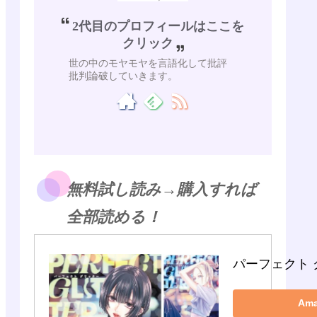
2代目のプロフィールはここを
クリック
世の中のモヤモヤを言語化して批評
批判論破していきます。
無料試し読み→購入すれば
全部読める！
パーフェクト 
Am