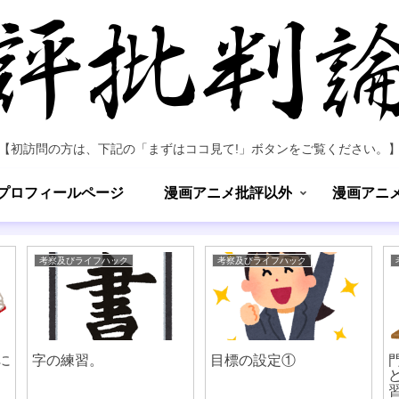
【初訪問の方は、下記の「まずはココ見て!」ボタンをご覧ください。
プロフィールページ
漫画アニメ批評以外
漫画アニ
考察及びライフハック
考察及びライフハック
に
字の練習。
目標の設定①