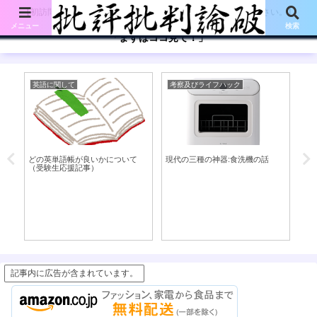
【初訪問の方は、下記の「まずはココ見て!」ボタンをご覧ください。】
メニュー
検索
「まずはココ見て！」
英語に関して
考察及びライフハック
考
タ
どの英単語帳が良いかについて
現代の三種の神器:食洗機の話
視
て
（受験生応援記事）
記事内に広告が含まれています。