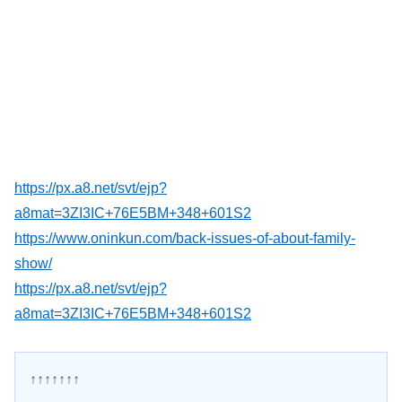
https://px.a8.net/svt/ejp?
a8mat=3ZI3IC+76E5BM+348+601S2
https://www.oninkun.com/back-issues-of-about-family-
show/
https://px.a8.net/svt/ejp?
a8mat=3ZI3IC+76E5BM+348+601S2
↑↑↑↑↑↑↑