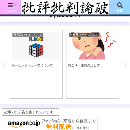
【初訪問の方は、下記の「まずはココ見て!」ボタンをご覧ください。】
メニュー
検索
「まずはココ見て！」
考察及びライフハック
考察及びライフハック
考
ルービックキューブについて
肩こり・腰痛の治し方
花
た
記事内に広告が含まれています。