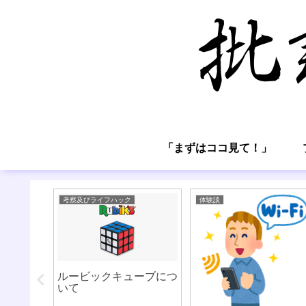
「まずはココ見て！」
考察及びライフハック
体験談
は上手い
ルービックキューブにつ
（失業保
いて