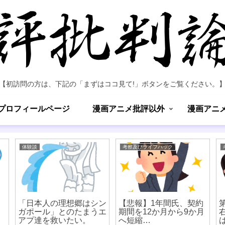
【初訪問の方は、下記の「まずはココ見て!」ボタンをご覧ください。
プロフィールページ
漫画アニメ批評以外
漫画アニ
体験談
考察及びライフハック
「日本人の理想郷はシン
【悲報】1年間氏、契約
ガポール」とのたまうエ
期間を12か月から9か月
アプ達を救いたい。
へ短縮…