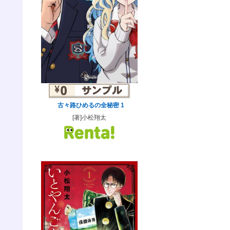
古々路ひめるの全秘密 1
[著]小松翔太