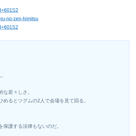
48+601S2
ru-no-zen-himitsu
48+601S2
人。
的な若々しさ。
ひめるとツグムの2人で会場を見て回る。
を保護する法律もないのだ。