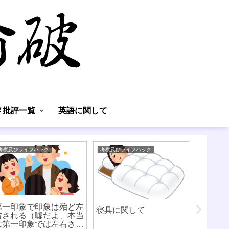
】
メ批評一覧
英語に関して
考察及びライフハック
考察及びライフハック
考察及びラ
第一印象で印象は殆ど左
最低賃
寝具に関して
右される（嘘だよ、本当
る日本
は第一印象では左右され
さ