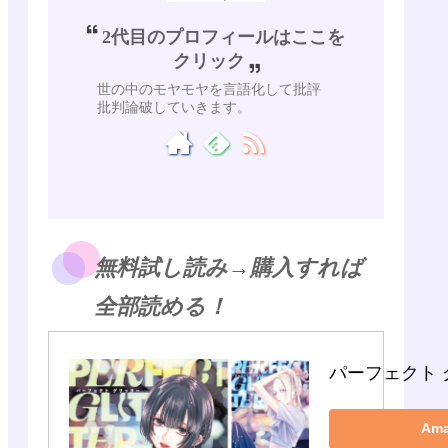
2代目のプロフィールはここを
クリック
世の中のモヤモヤを言語化して批評
批判論破していきます。
無料試し読み→購入すれば
全部読める！
パーフェクト 
Am