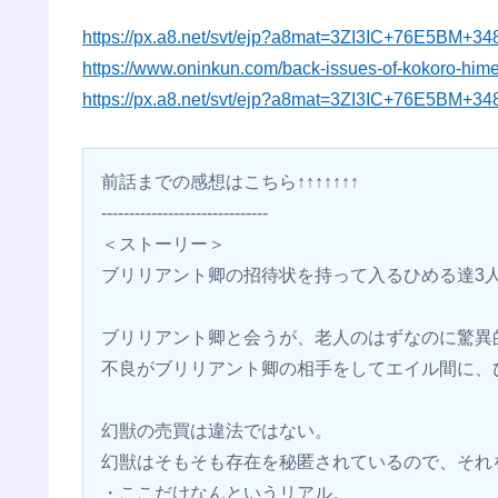
https://px.a8.net/svt/ejp?a8mat=3ZI3IC+76E5BM+3
https://www.oninkun.com/back-issues-of-kokoro-hime
https://px.a8.net/svt/ejp?a8mat=3ZI3IC+76E5BM+3
前話までの感想はこちら↑↑↑↑↑↑↑
------------------------------
＜ストーリー＞
ブリリアント卿の招待状を持って入るひめる達3
ブリリアント卿と会うが、老人のはずなのに驚異
不良がブリリアント卿の相手をしてエイル間に、
幻獣の売買は違法ではない。
幻獣はそもそも存在を秘匿されているので、それ
・ここだけなんというリアル。