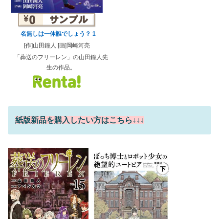
名無しは一体誰でしょう？ 1
[作]山田鐘人 [画]岡崎河亮
「葬送のフリーレン」の山田鐘人先
生の作品。
紙版新品を購入したい方はこちら↓↓↓