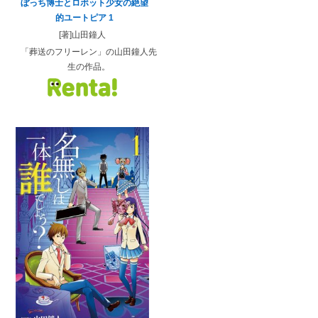
ぼっち博士とロボット少女の絶望
的ユートピア 1
[著]山田鐘人
「葬送のフリーレン」の山田鐘人先
生の作品。