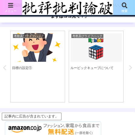
【初訪問の方は、下記の「まずはココ見て!」ボタンをご覧ください。】
メニュー
検索
「まずはココ見て！」
考察及びライフハック
考察及びライフハック
体
る
目標の設定①
ルービックキューブについて
働
左
用
記事内に広告が含まれています。