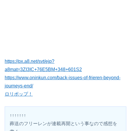
https://px.a8.net/svt/ejp?
a8mat=3ZI3IC+76E5BM+348+601S2
https://www.oninkun.com/back-issues-of-frieren-beyond-
journeys-end/
ロリポップ！
↑↑↑↑↑↑↑
葬送のフリーレンが連載再開という事なので感想を