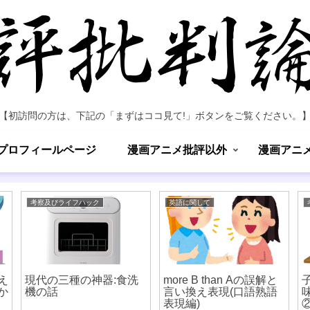
【初訪問の方は、下記の「まずはココ見て!」ボタンをご覧ください。
プロフィールページ
漫画アニメ批評以外
漫画アニ
考察及びライフハック
英語に関して
え
現代の三種の神器:食洗
more B than Aの誤解と
か
機の話
言い換え表現(口語熟語
表現編)