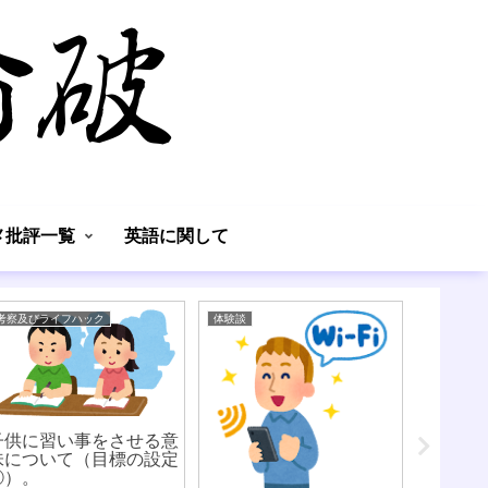
】
メ批評一覧
英語に関して
考察及びライフハック
体験談
考察及びラ
子供に習い事をさせる意
花粉症
味について（目標の設定
②）。