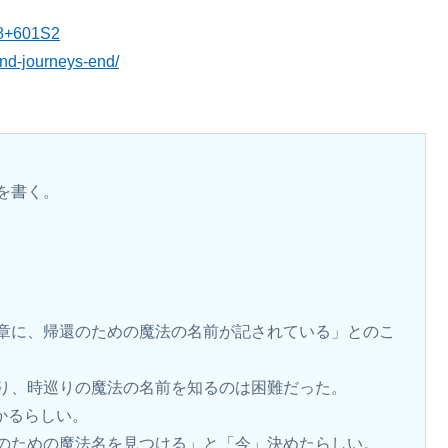
48+601S2
ond-journeys-end/
を書く。
章に、帰還のための魔法の名前が記されている」とのこ
り、時巡りの魔法の名前を知るのは困難だった。
かるらしい。
のための魔法名を見つける」と「今」決めたらしい。