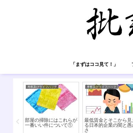
「まずはココ見て！」
考察及びライフハック
考察及びライフハック
良いかに
部屋の掃除にはこれらが
最低賃金とそこから見
応援記
一番いい件について①
る日本的企業の闇と愚
さ