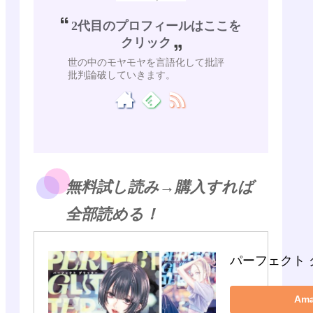
2代目のプロフィールはここを
クリック
世の中のモヤモヤを言語化して批評
批判論破していきます。
無料試し読み→購入すれば
全部読める！
パーフェクト 
Am