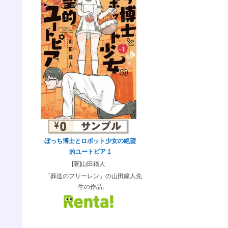
ぼっち博士とロボット少女の絶望
的ユートピア 1
[著]山田鐘人
「葬送のフリーレン」の山田鐘人先
生の作品。