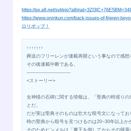
https://px.a8.net/svt/ejp?a8mat=3ZI3IC+76E5BM+3
https://www.oninkun.com/back-issues-of-frieren-bey
ロリポップ！
↑↑↑↑↑↑↑
葬送のフリーレンが連載再開という事なので感想
その後連載中断である。
------------------------------
<ストーリー>
女神様の石碑に関する情報は、「聖典の時巡りの
とだ。
だが実は聖典そのものは壮大な暗号文になってお
時の聖典から暗号を見つけるのは20~30年以上か
そのためヒンメルは「魔王を倒してからその帰還