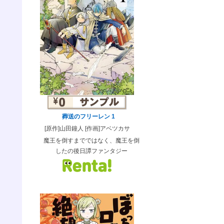
葬送のフリーレン 1
[原作]山田鐘人 [作画]アベツカサ
魔王を倒すまでではなく、魔王を倒
したの後日譚ファンタジー