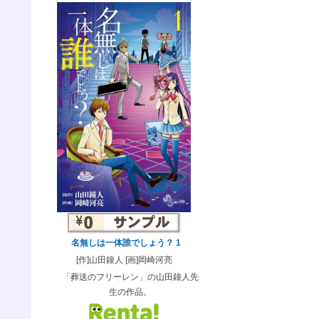
名無しは一体誰でしょう？ 1
[作]山田鐘人 [画]岡崎河亮
「葬送のフリーレン」の山田鐘人先
生の作品。