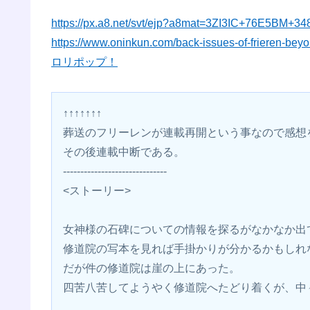
https://px.a8.net/svt/ejp?a8mat=3ZI3IC+76E5BM+3
https://www.oninkun.com/back-issues-of-frieren-bey
ロリポップ！
↑↑↑↑↑↑↑
葬送のフリーレンが連載再開という事なので感想
その後連載中断である。
------------------------------
<ストーリー>
女神様の石碑についての情報を探るがなかなか出
修道院の写本を見れば手掛かりが分かるかもしれ
だが件の修道院は崖の上にあった。
四苦八苦してようやく修道院へたどり着くが、中