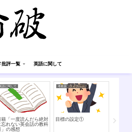
】
メ批評一覧
英語に関して
英語に関して
考察及びライフハック
考察及びラ
書籍「一度読んだら絶対
目標の設定①
書類の
に忘れない英会話の教科
時に役
書」の感想