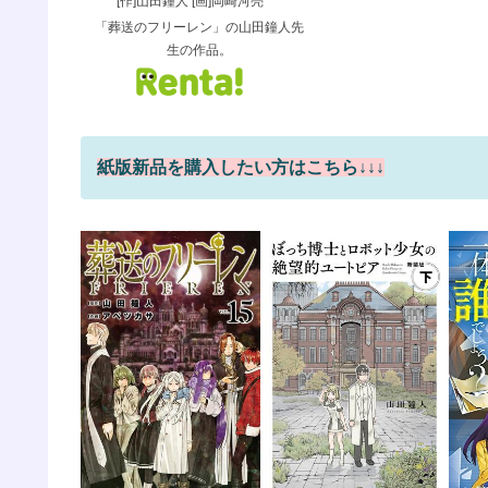
[作]山田鐘人 [画]岡崎河亮
「葬送のフリーレン」の山田鐘人先
生の作品。
紙版新品を購入したい方はこちら↓↓↓