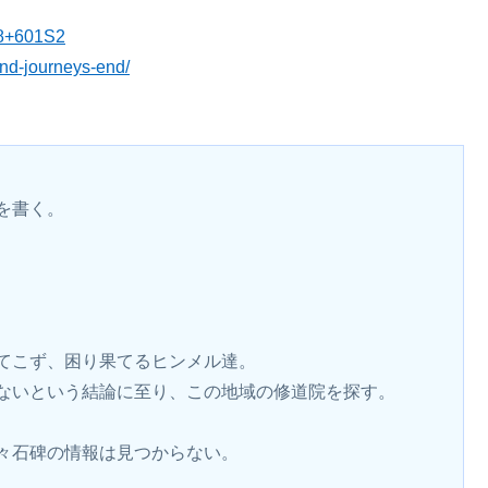
48+601S2
ond-journeys-end/
を書く。
てこず、困り果てるヒンメル達。
ないという結論に至り、この地域の修道院を探す。
々石碑の情報は見つからない。