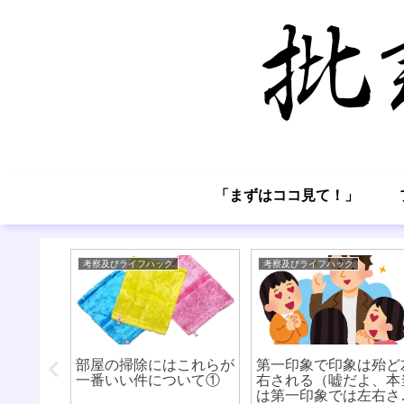
「まずはココ見て！」
考察及びライフハック
考察及びライフハック
がらない
部屋の掃除にはこれらが
第一印象で印象は殆ど
という愚
一番いい件について①
右される（嘘だよ、本
は第一印象では左右さ