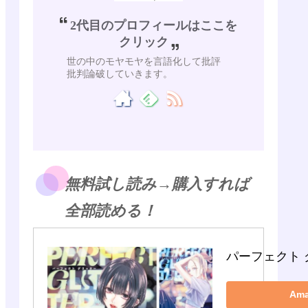
2代目のプロフィールはここを
クリック
世の中のモヤモヤを言語化して批評
批判論破していきます。
無料試し読み→購入すれば
全部読める！
パーフェクト 
Am