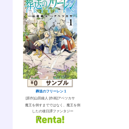
葬送のフリーレン 1
[原作]山田鐘人 [作画]アベツカサ
魔王を倒すまでではなく、魔王を倒
したの後日譚ファンタジー