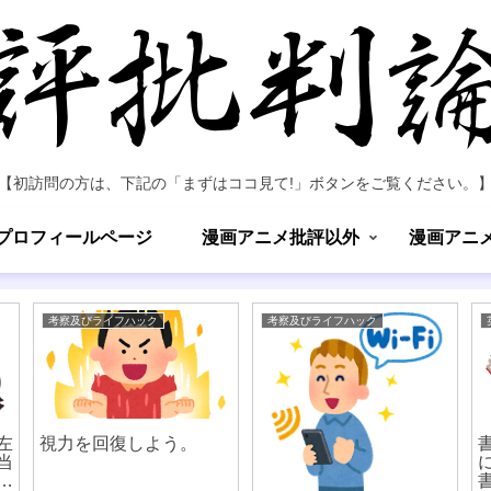
【初訪問の方は、下記の「まずはココ見て!」ボタンをご覧ください。
プロフィールページ
漫画アニメ批評以外
漫画アニ
考察及びライフハック
考察及びライフハック
左
視力を回復しよう。
当
れ