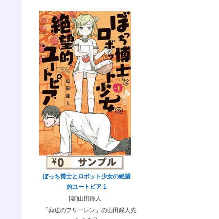
ぼっち博士とロボット少女の絶望
的ユートピア 1
[著]山田鐘人
「葬送のフリーレン」の山田鐘人先