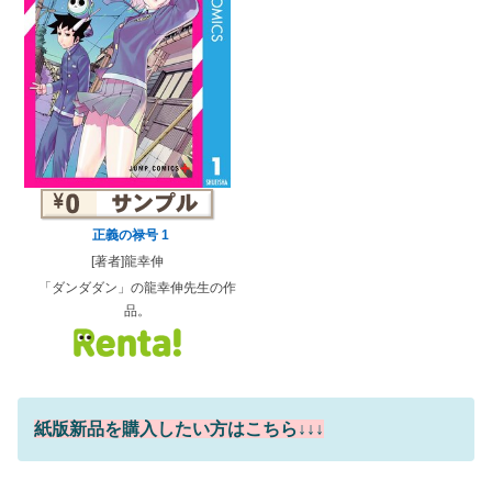
正義の禄号 1
[著者]龍幸伸
「ダンダダン」の龍幸伸先生の作
品。
紙版新品を購入したい方はこちら↓↓↓