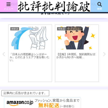
【初訪問の方は、下記の「まずはココ見て!」ボタンをご覧ください。】
メニュー
検索
「まずはココ見て！」
体験談
考察及びライフハック
考
「日本人の理想郷はシンガポー
【悲報】1年間氏、契約期間を12
ル」とのたまうエアプ達を救いた
か月から9か月へ短縮…
い。
Wi
チ
（N
も
記事内に広告が含まれています。