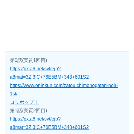
第0話(実質1回目)
https://px.a8.net/svt/ejp?
a8mat=3ZI3IC+76E5BM+348+601S2
https://www.oninkun.com/zatouichimonogatari-noir-
1st/
ロリポップ！
第1話(実質2回目)
https://px.a8.net/svt/ejp?
a8mat=3ZI3IC+76E5BM+348+601S2