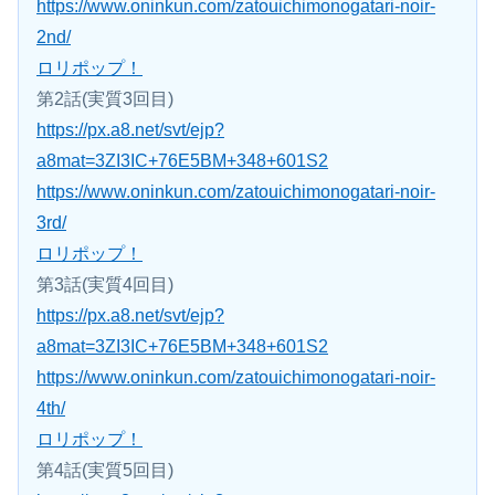
https://www.oninkun.com/zatouichimonogatari-noir-
2nd/
ロリポップ！
第2話(実質3回目)
https://px.a8.net/svt/ejp?
a8mat=3ZI3IC+76E5BM+348+601S2
https://www.oninkun.com/zatouichimonogatari-noir-
3rd/
ロリポップ！
第3話(実質4回目)
https://px.a8.net/svt/ejp?
a8mat=3ZI3IC+76E5BM+348+601S2
https://www.oninkun.com/zatouichimonogatari-noir-
4th/
ロリポップ！
第4話(実質5回目)