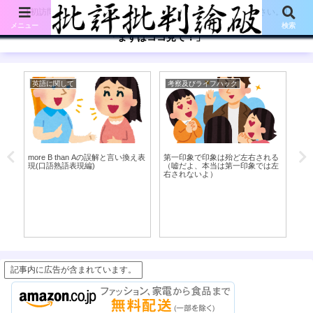
【初訪問の方は、下記の「まずはココ見て!」ボタンをご覧ください。】
メニュー
検索
「まずはココ見て！」
英語に関して
考察及びライフハック
考
2
more B than Aの誤解と言い換え表
第一印象で印象は殆ど左右される
肩
現(口語熟語表現編)
（嘘だよ、本当は第一印象では左
右されないよ）
記事内に広告が含まれています。