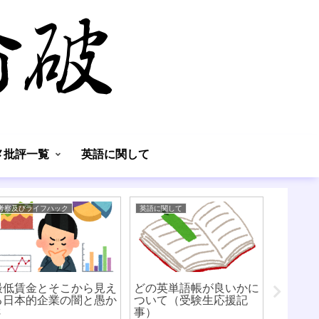
】
メ批評一覧
英語に関して
考察及びライフハック
英語に関して
考察及びラ
最低賃金とそこから見え
どの英単語帳が良いかに
ルービ
る日本的企業の闇と愚か
ついて（受験生応援記
いて
さ
事）