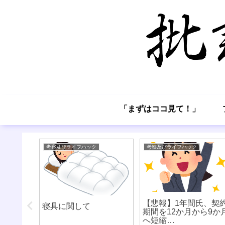
「まずはココ見て！」
考察及びライフハック
考察及びライフハック
は殆ど左
【悲報】1年間氏、契
寝具に関して
よ、本当
期間を12か月から9か
左右され
へ短縮…