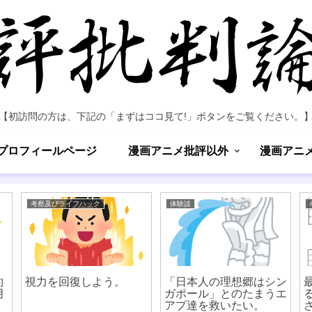
【初訪問の方は、下記の「まずはココ見て!」ボタンをご覧ください。
プロフィールページ
漫画アニメ批評以外
漫画アニ
考察及びライフハック
体験談
約
視力を回復しよう。
「日本人の理想郷はシン
月
ガポール」とのたまうエ
アプ達を救いたい。