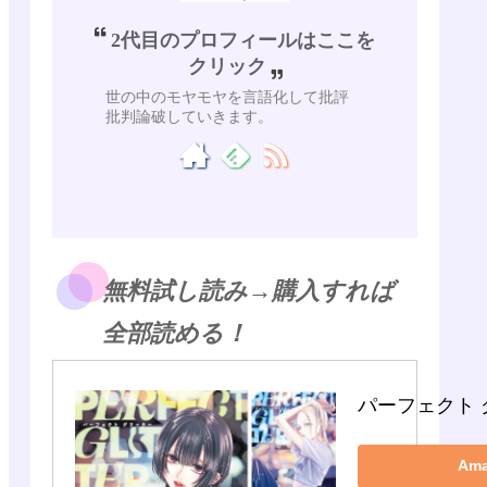
2代目のプロフィールはここを
クリック
世の中のモヤモヤを言語化して批評
批判論破していきます。
無料試し読み→購入すれば
全部読める！
パーフェクト 
Am