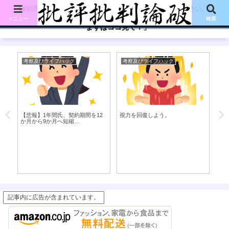
【初訪問の方は、下記の「まずはココ見て!」ボタンをご覧ください。】
メニュー
検索
「まずはココ見て！」
考察及びライフハック
考察及びライフハック
体
な
【悲報】1年間氏、契約期間を12
視力を回復しよう。
「
か月から9か月へ短縮…
ル
い
記事内に広告が含まれています。