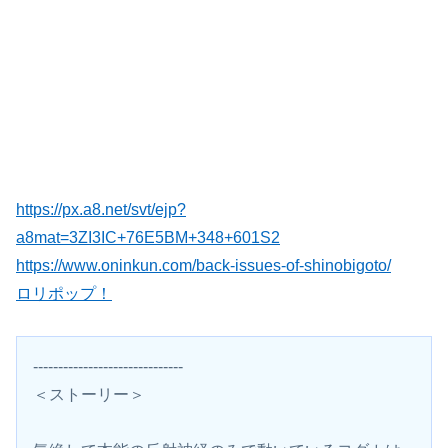
https://px.a8.net/svt/ejp?
a8mat=3ZI3IC+76E5BM+348+601S2
https://www.oninkun.com/back-issues-of-shinobigoto/
ロリポップ！
------------------------------
＜ストーリー＞