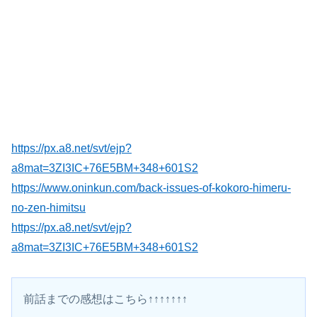
https://px.a8.net/svt/ejp?
a8mat=3ZI3IC+76E5BM+348+601S2
https://www.oninkun.com/back-issues-of-kokoro-himeru-
no-zen-himitsu
https://px.a8.net/svt/ejp?
a8mat=3ZI3IC+76E5BM+348+601S2
前話までの感想はこちら↑↑↑↑↑↑↑