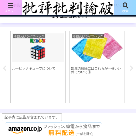
【初訪問の方は、下記の「まずはココ見て!」ボタンをご覧ください。】
メニュー
検索
「まずはココ見て！」
考察及びライフハック
考察及びライフハック
考
い
ルービックキューブについて
部屋の掃除にはこれらが一番いい
目
件について①
記事内に広告が含まれています。