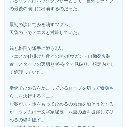
いるツグムはバックダンサーとして、自分もライブ
の最後の演目に出演するのだった。
最期の演目で姿を消すツグム。
天袋の下でドエスと対峙していた。
銃と格闘で派手に戦う2人。
ドエスが仕掛けた数々の罠-ボウガン・自動発火装
置・スタッフの裏切り者-を全て見破り、想定内とし
て処理していた。
拳銃でひめるをかこっているロープを切って素顔さ
らしを決行するドエス。
お客がスマホをもってひめるの素顔を晒そうとする
が、ツグムは一文字家秘技　八重の盾を披露してひ
めるの姿を隠す。