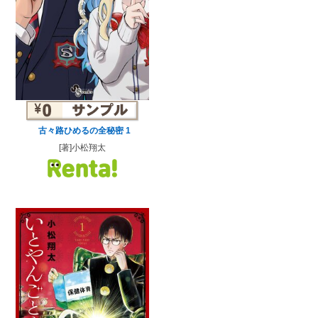
古々路ひめるの全秘密 1
[著]小松翔太