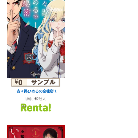
古々路ひめるの全秘密 1
[著]小松翔太