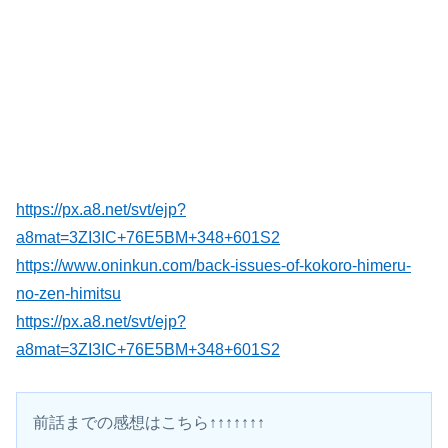
https://px.a8.net/svt/ejp?
a8mat=3ZI3IC+76E5BM+348+601S2
https://www.oninkun.com/back-issues-of-kokoro-himeru-
no-zen-himitsu
https://px.a8.net/svt/ejp?
a8mat=3ZI3IC+76E5BM+348+601S2
前話までの感想はこちら↑↑↑↑↑↑↑