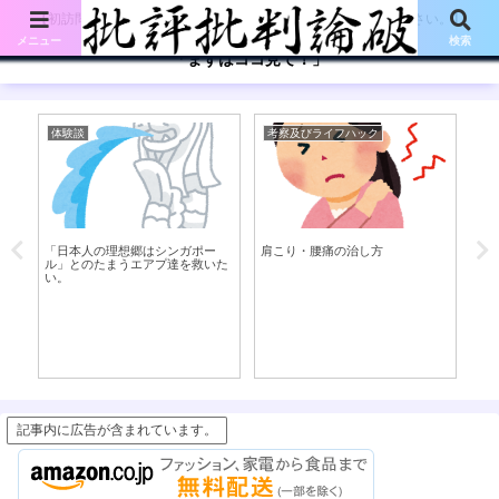
【初訪問の方は、下記の「まずはココ見て!」ボタンをご覧ください。】
メニュー
検索
「まずはココ見て！」
体験談
考察及びライフハック
英
「日本人の理想郷はシンガポー
肩こり・腰痛の治し方
mo
ル」とのたまうエアプ達を救いた
現(
い。
記事内に広告が含まれています。