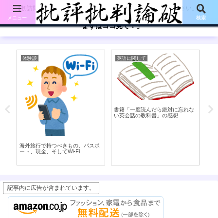
【初訪問の方は、下記の「まずはココ見て!」ボタンをご覧ください。】
メニュー
検索
「まずはココ見て！」
体験談
英語に関して
体
書籍「一度読んだら絶対に忘れな
働
い英会話の教科書」の感想
用
海外旅行で持つべきもの、パスポ
ート、現金、そしてWi-Fi
記事内に広告が含まれています。