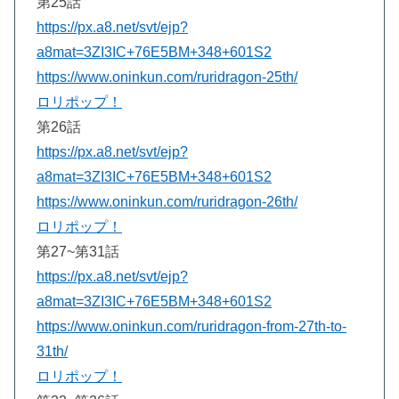
第25話
https://px.a8.net/svt/ejp?
a8mat=3ZI3IC+76E5BM+348+601S2
https://www.oninkun.com/ruridragon-25th/
ロリポップ！
第26話
https://px.a8.net/svt/ejp?
a8mat=3ZI3IC+76E5BM+348+601S2
https://www.oninkun.com/ruridragon-26th/
ロリポップ！
第27~第31話
https://px.a8.net/svt/ejp?
a8mat=3ZI3IC+76E5BM+348+601S2
https://www.oninkun.com/ruridragon-from-27th-to-
31th/
ロリポップ！