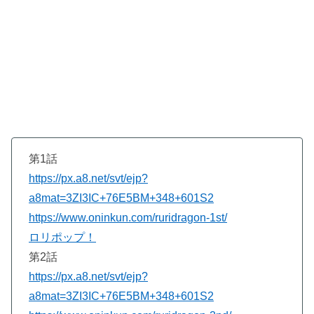
第1話
https://px.a8.net/svt/ejp?
a8mat=3ZI3IC+76E5BM+348+601S2
https://www.oninkun.com/ruridragon-1st/
ロリポップ！
第2話
https://px.a8.net/svt/ejp?
a8mat=3ZI3IC+76E5BM+348+601S2